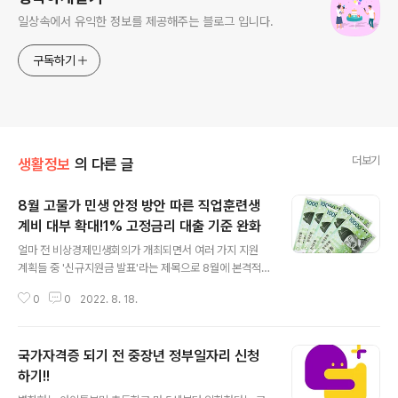
일상속에서 유익한 정보를 제공해주는 블로그 입니다.
구독하기
더보기
생활정보
의 다른 글
8월 고물가 민생 안정 방안 따른 직업훈련생
계비 대부 확대!1% 고정금리 대출 기준 완화
글 내용
얼마 전 비상경제민생회의가 개최되면서 여러 가지 지원
계획들 중 '신규지원금 발표'라는 제목으로 8월에 본격적
으로 지원 시작되고 있습니다. 그 중 금리상승 시대에 1%
0
0
2022. 8. 18.
로 대출 받을 수 있는 직업훈련생계비 대부 요건 완화에 대
한 추가 문의 많아 집중적으로 안내하고 빠르게 1% 대출받
는 꿀팁도 알아보겠습니다. 순서 1. 근로복지공단 직업훈련
국가자격증 되기 전 중장년 정부일자리 신청
생계비 지원사업 소개 2.1% 대출 받는 꿀팁 3. 신청 방법
1. 근로복지공단 직업훈련생계비 지원사업 소개 근로복지
하기!!
글 내용
공단에서 실업자와 비정규직 근로자,무급휴직자 등 근로자