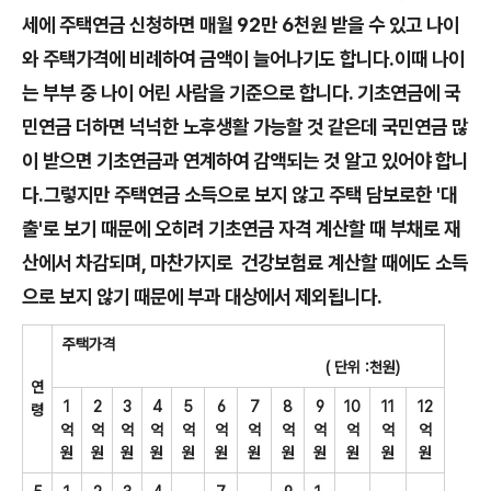
세에 주택연금 신청하면 매월 92만 6천원 받을 수 있고 나이
와 주택가격에 비례하여 금액이 늘어나기도 합니다.이때 나이
는 부부 중 나이 어린 사람을 기준으로 합니다. 기초연금에 국
민연금 더하면 넉넉한 노후생활 가능할 것 같은데 국민연금 많
이 받으면 기초연금과 연계하여 감액되는 것 알고 있어야 합니
다.그렇지만 주택연금 소득으로 보지 않고 주택 담보로한 '대
출'로 보기 때문에 오히려 기초연금 자격 계산할 때 부채로 재
산에서 차감되며, 마찬가지로 건강보험료 계산할 때에도 소득
으로 보지 않기 때문에 부과 대상에서 제외됩니다.
주택가격
( 단위 :천원)
연
1
2
3
4
5
6
7
8
9
10
11
12
령
억
억
억
억
억
억
억
억
억
억
억
억
원
원
원
원
원
원
원
원
원
원
원
원