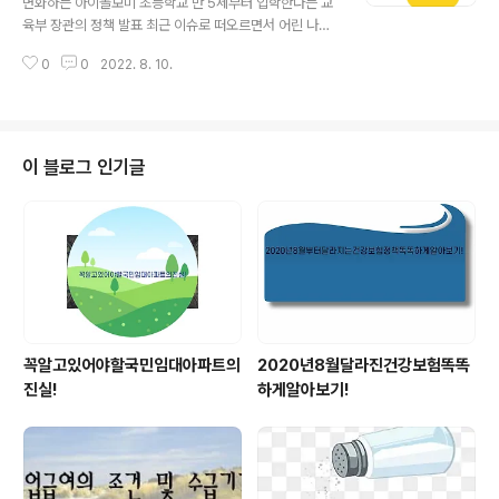
변화하는 아이돌보미 초등학교 만 5세부터 입학한다는 교
대상으로 가구별 중위소득 기준 100% 이하에 해당되면
육부 장관의 정책 발표 최근 이슈로 떠오르면서 어린 나이
국민내일배움카드 교육이나 국가기간.전략산업직종훈련,
일수록 몇 개월 차이나도 성장의 차이 제법 크다는 문제 뛰
폴리텍 기능사 과정 등 직업훈련에 참여하여 연 1%의 금리
0
0
2022. 8. 10.
어넘어 맞벌이 부부에게 아이 돌보는 것 또한 큰 걱정입니
로 대출 받을 수 있는 사업 진행하고 있..
다. 맞벌이 부부의 짐을 덜기 위해 정부는 돌봄 확대 전제로
추진한다고 합니다.여성가족부 장관은 대통령 업무보고 통
하여 2021년 기준 2만 5천 명 정도 아이돌보미 17만 명
으로 늘리고 현재 교육과정 이수만 하면 일할 수 있는 자격
이 블로그 인기글
주어지던 아이돌보미는 국가자격증 제도 도입되며,대통령
대선공약이었던 '여성가족부 폐지' 위한 계획도 조속히 수
립하라는 지시로 어떻게 진행 될지 관심이 집중됩니다. 여
성가족부에 문의해 본 결과 《여성가족부 폐지》와 별도로
아이돌보미 국가자격증 제도와 대규모 ..
꼭알고있어야할국민임대아파트의
2020년8월달라진건강보험똑똑
진실!
하게알아보기!