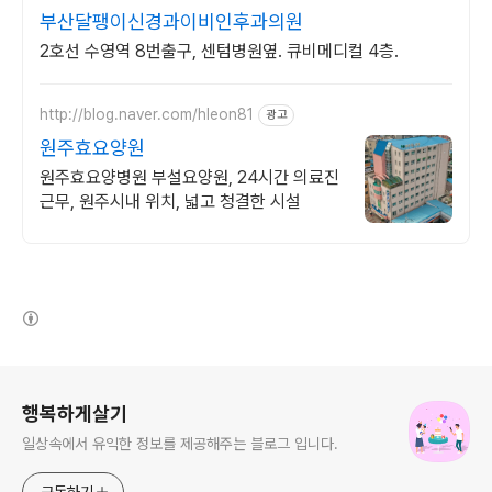
부산달팽이신경과이비인후과의원
2호선 수영역 8번출구, 센텀병원옆. 큐비메디컬 4층.
http://blog.naver.com/hleon81
광고
원주효요양원
원주효요양병원 부설요양원, 24시간 의료진
근무, 원주시내 위치, 넓고 청결한 시설
(새창열림)
로그 정보
행복하게살기
일상속에서 유익한 정보를 제공해주는 블로그 입니다.
구독하기