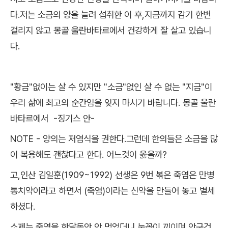
다.저는 소금의 양을 늘려 섭취한 이 후,지금까지 감기 한번
걸리지 않고 몽골 울란바타르에서 건강하게 잘 살고 있습니
다.
"황금"없이는 살 수 있지만 "소금"없인 살 수 없는 "지금"이
우리 삶에 최고의 순간임을 잊지 마시기 바랍니다. 몽골 울란
바타르에서 -징기스 안-
NOTE - 양의는 저염식을 권한다.그런데 한의들은 소금을 많
이 복용해도 괜찮다고 한다. 어느것이 옳을까?
고,인산 김일훈(1909~1992) 선생은 9번 볶은 죽염은 만병
통치약이라고 하면서 (죽염)이라는 신약을 만들어 놓고 별세
하셨다.
소제는 죽염을 한달동안 안 먹었더니 눈꼽이 끼이며 안구건