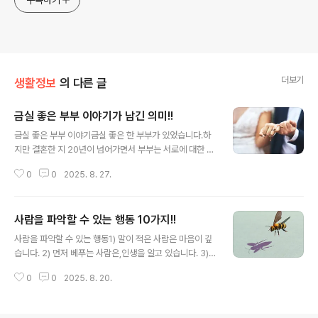
더보기
생활정보
의 다른 글
금실 좋은 부부 이야기가 남긴 의미!!
글 내용
금실 좋은 부부 이야기금실 좋은 한 부부가 있었습니다.하
지만 결혼한 지 20년이 넘어가면서 부부는 서로에 대한 관
심도 사랑도 식어갔습니다.이렇게 살기보다는 헤어짐을 결
0
0
2025. 8. 27.
심하기 전 마지막 기회라 생각하고 친한 지인을 찾아갔습
니다. 지인은 평소 다정했던 부부의 이야기를 듣고는 놀랐
지만,다음에 다시 만날 때 그동안 서로가 감사했던 것들을
사람을 파악할 수 있는 행동 10가지!!
종이 한 장에 써 오라고 했습니다.그렇게 다음 만남의 시간
글 내용
이 되었을 때,긴 의미는 서로에 대한 감사했던 것들과 칭찬
사람을 파악할 수 있는 행동1) 말이 적은 사람은 마음이 깊
을 서로에게 읽어주고,잠잠히 들었습니다.서로에 대한 칭
습니다. 2) 먼저 베푸는 사람은,인생을 알고 있습니다. 3)
찬이 다 끝나자 남편은 아내에게 말했습니다."당신이 원하
쉽게 화내는 사람은 자신을 잃습니다. 4) 조용한 사람은 생
는 것 한 가지를 들어주고 싶어요" 남편의 말에 아내는 눈
0
0
2025. 8. 20.
각이 많습니다. 5) 쉽게 재단하는 사람은 깊이가 없습니다.
물을 흘리며 조용히 말했습니다. "나는 당신을 원해요." 부
6) 고마움을 아는 사람은 삶이 따뜻합니다. 7) 약자를 존중
부란 다 그렇고 그런 것이라고 합니..
하는 사람은 진짜 강합니다. 8) 오래 머무는 사람은 진심입