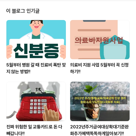
니다. 9) 불평 대신 책임을 말하는 사람은 성숙합니다. 10)
태도 하나로 인생이 드러납니다. 돈 못 모으는 사람들이 하
이 블로그 인기글
는 행동.1. 통장에 돈 얼마 있는지도 모르고 씁니다. 2. 필요
없는데 싸다고 삽니다. 3. 지출은 많으면서 쓸데없는 자존
심은 셉니다.4. 카드값이 얼마 나왔는지 확인도 안 합니다.
5. 버는 족족 다 쓰고 "돈 왜 없지?"합..
5월부터 병원 갈 때 진료비 폭탄 맞
의료비 지원 사업 5월부터 꼭 신청
지 않는 방법!!
하기!!
진짜 위험한 일 교통카드로 돈 다
2022년주거급여대상확대기준완
빼갑니다!!
화추가혜택똑똑하게알아보기!!