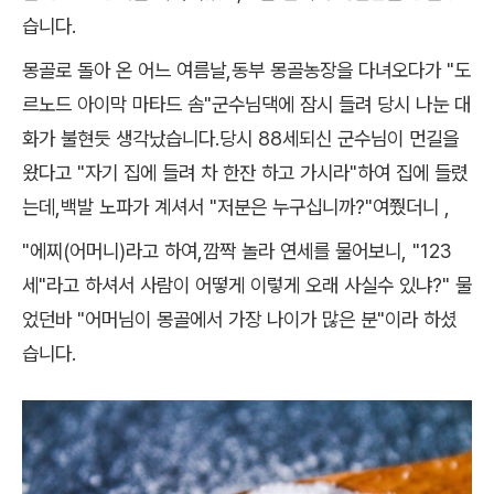
습니다.
몽골로 돌아 온 어느 여름날,동부 몽골농장을 다녀오다가 "도
르노드 아이막 마타드 솜"군수님댁에 잠시 들려 당시 나눈 대
화가 불현듯 생각났습니다.당시 88세되신 군수님이 먼길을
왔다고 "자기 집에 들려 차 한잔 하고 가시라"하여 집에 들렸
는데,백발 노파가 계셔서 "저분은 누구십니까?"여쭸더니 ,
"에찌(어머니)라고 하여,깜짝 놀라 연세를 물어보니, "123
세"라고 하셔서 사람이 어떻게 이렇게 오래 사실수 있냐?" 물
었던바 "어머님이 몽골에서 가장 나이가 많은 분"이라 하셨
습니다.