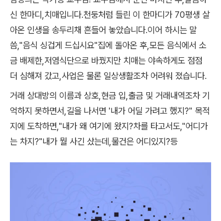
신 한마디,치매입니다.천둥처럼 들린 이 한마디가 70평생 살
아온 인생을 송두리채 흔들어 놓았습니다.이어 하시는 말
씀,"음식 싱겁게 드십시요"집에 돌아온 후,모든 음식에서 소
금 배제한,저염식단으로 바꿨지만 치매는 야속하게도 점점
더 심해져 갔고,사업은 물론 일상생활조차 어려워 졌습니다.
거래 상대방의 이름과 상호,현금 입,출금 및 거래내역조차 기
억하지 못하면서,길을 나서면 '내가 어딜 가려고 했지?" 목적
지에 도착하면,"내가 왜 여기에 왔지?차를 타고서도,"어디가
는 차지?"내가 뭘 사긴 샀는데,물건은 어디있지?등