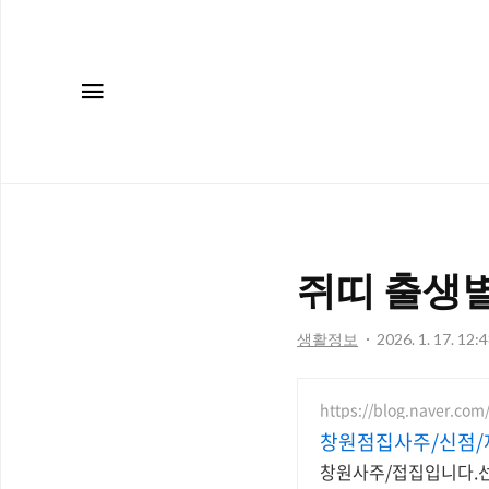
메뉴
쥐띠 출생별
생활정보
2026. 1. 17. 12:
https://blog.naver.co
창원점집사주/신점/
창원사주/접집입니다.