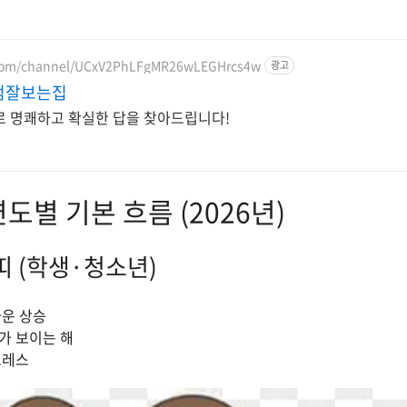
.com/channel/UCxV2PhLFgMR26wLEGHrcs4w
광고
점잘보는집
로 명쾌하고 확실한 답을 찾아드립니다!
연도별 기본 흐름 (2026년)
쥐띠 (학생·청소년)
가운 상승
과가 보이는 해
트레스