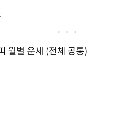
리
호
쥐띠 월별 운세 (전체 공통)