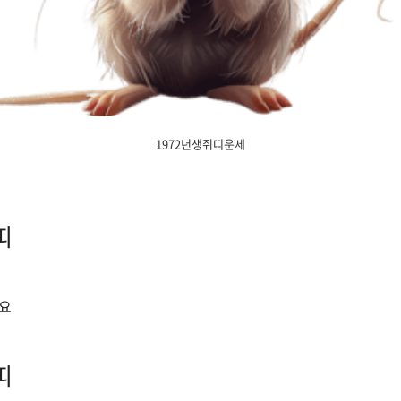
1972년생쥐띠운세
띠
중요
띠