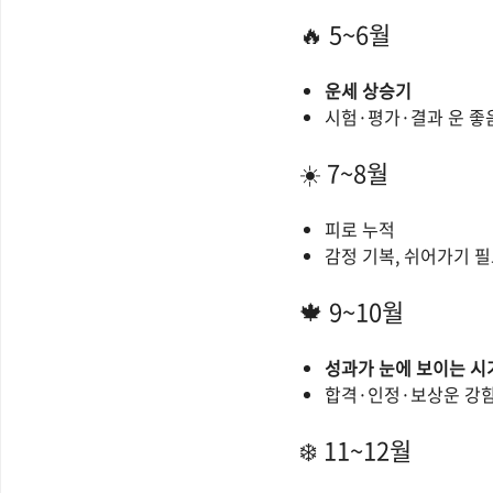
🔥 5~6월
운세 상승기
시험·평가·결과 운 좋
☀️ 7~8월
피로 누적
감정 기복, 쉬어가기 
🍁 9~10월
성과가 눈에 보이는 시
합격·인정·보상운 강
❄️ 11~12월