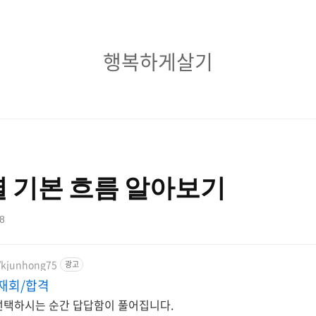
행
행복하게살기
복
하
게
살
 기본 흐름 알아보기
기
48
m/kjunhong75
광고
재회/합격
선택하시는 순간 답답함이 풀어집니다.