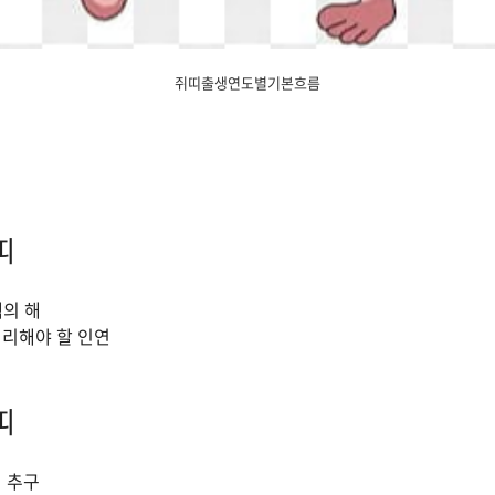
쥐띠출생연도별기본흐름
띠
택의 해
 정리해야 할 인연
띠
정 추구