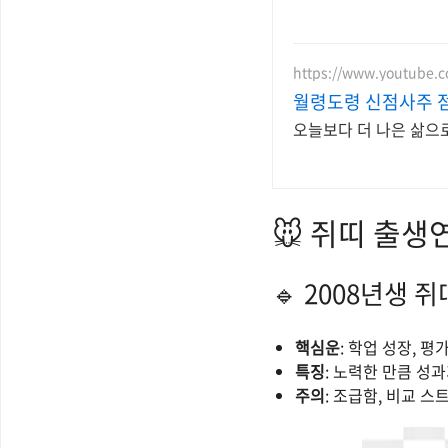
https://www.youtube
월령도령 신점사주 
오늘보다 더 나은 삶으
🐭 쥐띠 출생
🔹 2008년생 
핵심운
: 학업 성장, 평
특징
: 노력한 만큼 성
주의
: 조급함, 비교 스