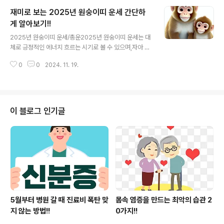
본인명의 계좌로 정해진 날짜에 입금 받습니다. 새로운 디
재미로 보는 2025년 원숭이띠 운세 간단하
지털 금융서비스 사업을 하는 사람들도 용도에 맞게 계좌
잘 사용하고 있을 것입니다.늘 익숙하게 이용하던 은행거
게 알아보기!!
글 내용
래 앞으로 크게 달라질 전망으로,특히 많은 국민들이 이용
2025년 원숭이띠 운세/총운2025년 원숭이띠 운세는 대
하는 국내 시중은행들 대부분 해당되며,국민,신한,우리,하
체로 긍정적인 에너지 흐르는 시기로 볼 수 있으며,자아 실
나,농협,기업은행 등 많은 사람들이 계좌 하나씩 보유하고
현과 새로운 도전 통해 큰 성과 거둘수 있을 것입니다.원숭
있을 만한 시중은행 관련된 소식 알아보겠습니다.전혀 다
0
0
2024. 11. 19.
이띠의 특유의 지혜와 창의력 덕분에 업무나 학업에서 성
른 새로운 제도가 시행될 것이라고 하는데..
과 두드러지지만,급하지 않게 차근차근 쌓아가야 할 것으
로 보입니다.투자나 사업에서 예상치 못한 지출 발생할 수
있으므로 재정 관리 철저히 하는 것이 꼭 필요합니다.202
5년의 원숭이띠는 긍정적이지만,세심한 주의와 신중함이
이 블로그 인기글
필요할 것으로 보여집니다. 원숭이띠 특징원숭이띠가 가
지고 있는 특징 중 가장 뛰어난 것은 지능과 놀라운 기억력
으로,문제 해결 능력을 상승시키고 새로운 정보 빠르게 습
득할 수 있는 능력을 갖추고 있습니다.재주가 많고 유머감
각 뛰어나며 사람들을 즐겁게 하는 능력을 ..
5월부터 병원 갈 때 진료비 폭탄 맞
몸속 염증을 만드는 최악의 습관 2
지 않는 방법!!
0가지!!