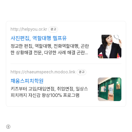
http://helpyou.or.kr
광고
사진편집, 역할대행 헬프유
정교한 편집, 역할대행, 전화역할대행, 곤란
한 상황해결 전문, 다양한 사례 해결 곤란한
상황이 생기셨다면 헬프유를 방문해주세요.
어떤 상황이던 해결이 가능합니다.
https://chaeumspeech.modoo.link
광고
채움스피치학원
키즈부터 고입/대입면접, 취업면접, 일상스
피치까지 자신감 향상100% 프로그램
(새창열림)