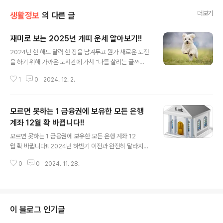
더보기
생활정보
의 다른 글
재미로 보는 2025년 개띠 운세 알아보기!!
글 내용
2024년 한 해도 달력 한 장을 남겨두고 뭔가 새로운 도전
을 하기 위해 가까운 도서관에 가서 "나를 살리는 글쓰
기"라는 책을 빌려오며 도서관에 있는 수많은 책들을 다 읽
1
0
2024. 12. 2.
으리라는 계획을 세우고 집으로 돌아왔습니다.도서관에서
책 빌리는 순간은 심장이 다시 뛰는 듯 기쁜 마음이 되어 또
다른 희망을 부둥켜 안고 집으로 돌아오은 길은 발걸음이
모르면 못하는 1 금융권에 보유한 모든 은행
가벼워졌습니다. 2025년 개띠 운세 총정리2025년 을
사년(乙巳年) 은 개띠에게 도전과 성장의 해가 될 것이며,
계좌 12월 확 바뀝니다!!
글 내용
개띠의 본명인 술(戌)은 토(土)기운을 가지고 있어,을사년
모르면 못하는 1 금융권에 보유한 모든 은행 계좌 12
의 목(木)과 화(火)기운과 다음과 같은 상호작용을 하게 됩
월 확 바뀝니다!! 2024년 하반기 이전과 완전히 달라지는
니다. 을(乙)의 목(木) 기운은 토(土)를 약화시키며 기존의
내용은 평상시 은행거래 하는 모든 사람들이 꼭 알고 있어
안정을 흔들 수 있고,사(巳)의 화(火)기운은 토(土)를 생
0
0
2024. 11. 28.
야 할 내용은 1금융권 은행 계좌 보유하고 있는 모든 사람
(生)하여 새로운 기..
들은 해당되는 내용으로 이전엔 없던 새로운 제도 시행됩
니다.기존에 거래하던 방식과 달라 생소하게 여겨질 수도
있는데,앞으로 무엇이 어떻게 바뀌는지 주요 내용에 대해
꼭 확인해 볼 필요가 있는 12월 모르면 못하는 은행에서 시
이 블로그 인기글
행하고 있는 여러 제도가 있습니다.기존에 없던 새로운 내