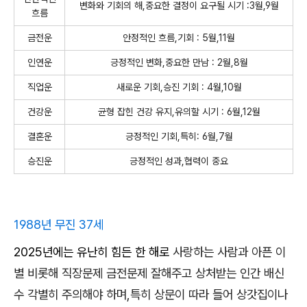
변화와 기회의 해,중요한 결정이 요구될 시기 :3월,9월
흐름
금전운
안정적인 흐름,기회 : 5월,11월
인연운
긍정적인 변화,중요한 만남 : 2월,8월
직업운
새로운 기회,승진 기회 : 4월,10월
건강운
균형 잡힌 건강 유지,유의할 시기 : 6월,12월
결혼운
긍정적인 기회,특히: 6월,7월
승진운
긍정적인 성과,협력이 중요
1988년 무진 37세
2025년에는 유난히 힘든 한 해
로
사랑하는 사람과 아픈 이
별 비롯해 직장문제 금전문제 잘해주고 상처받는 인간 배신
수 각별히 주의해야 하며,특히 상문이 따라 들어 상갓집이나