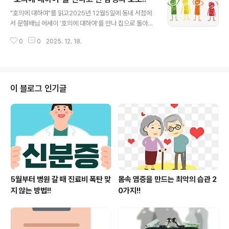
글 내용
태어나는 순간부터 시간은 소중한 것들을 담아두어 성장의
"호의에 대하여"를 읽고2025년 12월5일에 동네 서점에
순간을 이루어 가고 있음을...아낌없는 박수로 마음껏 축하
서 문형배님 에세이 '호의에 대하여'를 만나 집으로 돌아오
를 해주었습니다.아이들의 미래가 환하게 밝혀지도록.그
는 길은 가슴이 첫사랑을 만난 듯 설레임과 콩닥거리는 소
발돋움들이 어둠이 내리는 시간을 환하게 밝혀주는 너무나
0
0
2025. 12. 18.
리를 들을 수 있었습니다.첫 장을 대하면서 가장 마음을 울
예쁘고 예쁜 고사리 손들의 합창이었습니다. 그 불빛 속에
린 소리는 착한 사람을 위한 법을 마주하고서입니다. 착한
한 아이의 거침없는 밝은 미소를 보았습니다.그..
사람을 '법 없이 살 사람'이라고들 한다고.법의 강제 없이도
타인에게 폐를 끼치지 않을 사람이란 뜻이라며 과연 착한
사람에게 법은 필요없는 것일까?라는 의문점이 내마음을
이 블로그 인기글
내가슴을 이유모를 감정으로 뛰게 만듭니다. 법 없이 살 수
없는 사람착한 사람일수록 법을 알아야 한다고 생각한다는
글에 난 많은 생각을 하게 되었습니다. '어떤 사건이 터지고
나서 힘써 달라고 해봐야 아무 소용이 없습니다.사건이 터
지기 전에 법을 물어보라..
5월부터 병원 갈 때 진료비 폭탄 맞
몸속 염증을 만드는 최악의 습관 2
지 않는 방법!!
0가지!!