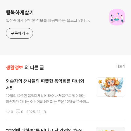
행복하게살기
일상속에서 유익한 정보를 제공해주는 블로그 입니다.
구독하기
더보기
생활정보
의 다른 글
외손자의 천사들의 따뜻한 음악회를 다녀와
서!!
글 내용
12월의 따뜻한 음악회세상에 태어나 처음으로 맞이하는
외손자가 다니는 어린이집 음악회는 추운 12월을 따뜻하
게 해주었습니다.작은 몸짓이지만 나름대로 열심히 움직이
0
0
2025. 12. 18.
는 동작들이 모여 하나의 삶을 완성해 나가는 느낌이었습
니다.그 몸짓들이 모여 성숙의 한계단 한계단을 오르며 인
생의 소중한 완성을 이루어 나가는 것이기에...시간들이 모
"호의에 대하여"를 만나고 난 감정의 호소!!
여 작은 행동들은 어른이 되어가는 과정을 밟는 것이기에