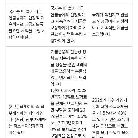
국가는 이 법에 따른
국가는 이 법에 따른
연금급여의 안정적이
국가가 책임지고 법률
연금급여가 안정적.지
고 지속적ㅇ니 지급을
로 연금급여의 안정적
속적으로 지급되도록
보장하여야 하며,이에
이고 지속적인 지급을
필요한 시책을 수립 시
필요한 시책을 수립 시
보장합니다
행하여야 한다
행하여야 한다.
기금운용의 전문성 강
화로 지속가능한 연기
금 성장을 견인 미래세
대를 포용하는 흔들림
없는 연기금으로 도약
합니다
1년에 0.5%씩 2033
년까지 13%로 보험료
2026년 이후 가입기
율 단계적으로 인상 국
(기존) 납부예외 중 납
간에 대한 소득대체율
민 부담을 고려해 20
부재개하는 지역가입
을 41.5%에서 43%
26년부터 매해 0.5%
자
(개정) 납부 재개하
로 일시에 인상.소득대
p씩 2033년까지 1
는 저소득지역가입자
체율 인상으로 국민노
3%로 보험료율 인상!
대상 확대
후를 보다 두텁게 보장
보험료율 인상으로 재